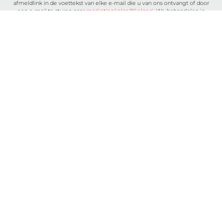
afmeldlink in de voettekst van elke e-mail die u van ons ontvangt of door
een e-mail te sturen naar
marketingkolpa@kolpa.si
. We behandelen je
informatie met respect. Voor meer informatie over hoe wij met uw
gegevens omgaan, kunt u terecht in ons Privacybeleid. Door op uw bericht
te klikken, bevestigt u dat u instemt met de verwerking van uw gegevens in
overeenstemming met deze voorwaarden.
Kenmerken
Over ons
Gebruik
Contact
Platen
Catalogi
Wastafels en spoelbakken
Over cookies
Contact
Algemene voorwaarden
B2B
Facebook
KOLPA, d.o.o. Metlika