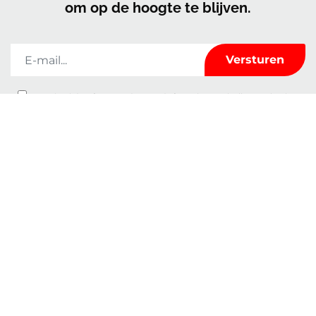
om op de hoogte te blijven.
Kerrock zal de informatie die u op dit formulier invult alleen gebruiken
om met u in contact te blijven en u te voorzien van nieuws en marketing. U
kunt op elk moment van gedachten veranderen door te klikken op de
afmeldlink in de voettekst van elke e-mail die u van ons ontvangt of door
een e-mail te sturen naar
marketingkolpa@kolpa.si
. We behandelen je
informatie met respect. Voor meer informatie over hoe wij met uw
gegevens omgaan, kunt u terecht in ons Privacybeleid. Door op uw bericht
te klikken, bevestigt u dat u instemt met de verwerking van uw gegevens in
overeenstemming met deze voorwaarden.
Kenmerken
Over ons
Gebruik
Contact