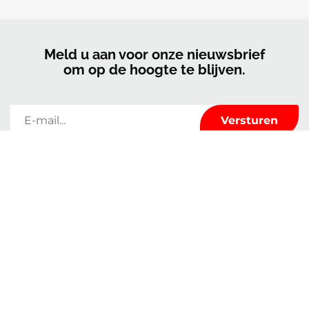
Meld u aan voor onze nieuwsbrief
om op de hoogte te blijven.
Kerrock zal de informatie die u op dit formulier invult alleen gebruiken
om met u in contact te blijven en u te voorzien van nieuws en marketing. U
kunt op elk moment van gedachten veranderen door te klikken op de
afmeldlink in de voettekst van elke e-mail die u van ons ontvangt of door
een e-mail te sturen naar
marketingkolpa@kolpa.si
. We behandelen je
informatie met respect. Voor meer informatie over hoe wij met uw
gegevens omgaan, kunt u terecht in ons Privacybeleid. Door op uw bericht
te klikken, bevestigt u dat u instemt met de verwerking van uw gegevens in
overeenstemming met deze voorwaarden.