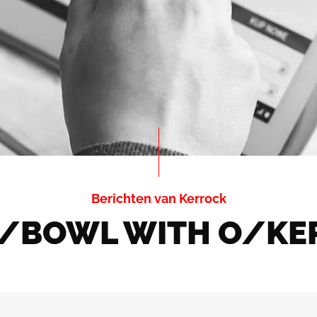
Berichten van Kerrock
./BOWL WITH O/KER