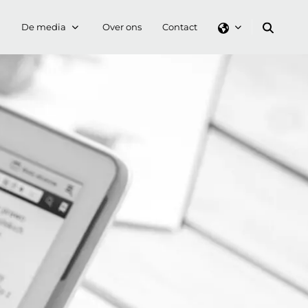
De media
Over ons
Contact